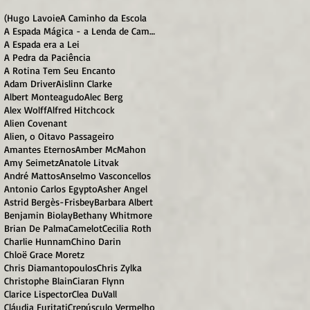
(Hugo Lavoie
A Caminho da Escola
A Espada Mágica - a Lenda de Camelot
A Espada era a Lei
A Pedra da Paciência
A Rotina Tem Seu Encanto
Adam Driver
Aislinn Clarke
Albert Monteagudo
Alec Berg
Alex Wolff
Alfred Hitchcock
Alien Covenant
Alien, o Oitavo Passageiro
Amantes Eternos
Amber McMahon
Amy Seimetz
Anatole Litvak
André Mattos
Anselmo Vasconcellos
Antonio Carlos Egypto
Asher Angel
Astrid Bergès-Frisbey
Barbara Albert
Benjamin Biolay
Bethany Whitmore
Brian De Palma
Camelot
Cecilia Roth
Charlie Hunnam
Chino Darin
Chloë Grace Moretz
Chris Diamantopoulos
Chris Zylka
Christophe Blain
Ciaran Flynn
Clarice Lispector
Clea DuVall
Cláudia Furitati
Crepúsculo Vermelho