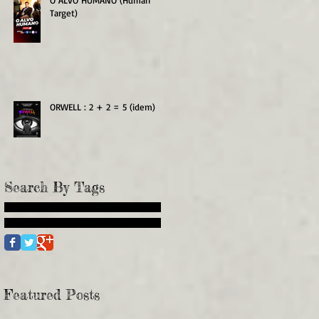
O ALVO HUMANO (Human
Target)
ORWELL : 2 + 2 = 5 (idem)
Search By Tags
Featured Posts