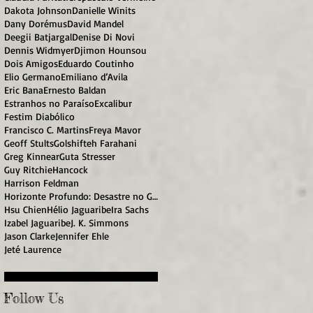
Dakota Johnson
Danielle Winits
Dany Dorémus
David Mandel
Deegii Batjargal
Denise Di Novi
Dennis Widmyer
Djimon Hounsou
Dois Amigos
Eduardo Coutinho
Elio Germano
Emiliano d’Avila
Eric Bana
Ernesto Baldan
Estranhos no Paraíso
Excalibur
Festim Diabólico
Francisco C. Martins
Freya Mavor
Geoff Stults
Golshifteh Farahani
Greg Kinnear
Guta Stresser
Guy Ritchie
Hancock
Harrison Feldman
Horizonte Profundo: Desastre no Golfo
Hsu Chien
Hélio Jaguaribe
Ira Sachs
Izabel Jaguaribe
J. K. Simmons
Jason Clarke
Jennifer Ehle
Jeté Laurence
Follow Us