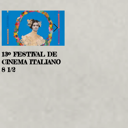
13º FESTIVAL DE
CHOPIN, UMA
CINEMA ITALIANO
SONATA EM PARIS
8 1/2
(Chopin, Chopin!)