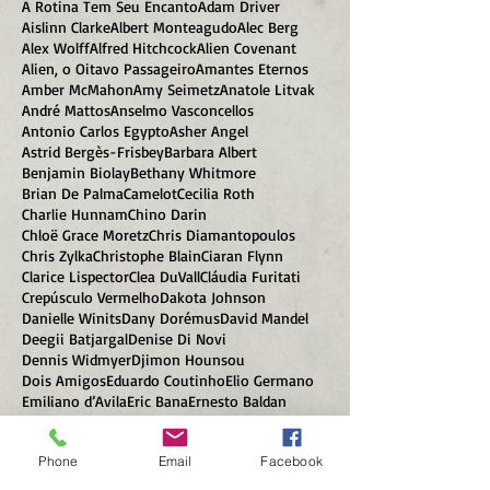
A Espada era a Lei
A Pedra da Paciência
A Rotina Tem Seu Encanto
Adam Driver
Aislinn Clarke
Albert Monteagudo
Alec Berg
Alex Wolff
Alfred Hitchcock
Alien Covenant
Alien, o Oitavo Passageiro
Amantes Eternos
Amber McMahon
Amy Seimetz
Anatole Litvak
André Mattos
Anselmo Vasconcellos
Antonio Carlos Egypto
Asher Angel
Astrid Bergès-Frisbey
Barbara Albert
Benjamin Biolay
Bethany Whitmore
Brian De Palma
Camelot
Cecilia Roth
Charlie Hunnam
Chino Darin
Chloë Grace Moretz
Chris Diamantopoulos
Chris Zylka
Christophe Blain
Ciaran Flynn
Clarice Lispector
Clea DuVall
Cláudia Furitati
Crepúsculo Vermelho
Dakota Johnson
Danielle Winits
Dany Dorémus
David Mandel
Deegii Batjargal
Denise Di Novi
Dennis Widmyer
Djimon Hounsou
Dois Amigos
Eduardo Coutinho
Elio Germano
Emiliano d’Avila
Eric Bana
Ernesto Baldan
Estranhos no Paraíso
Excalibur
Phone
Email
Facebook
Festim Diabólico
Francisco C. Martins